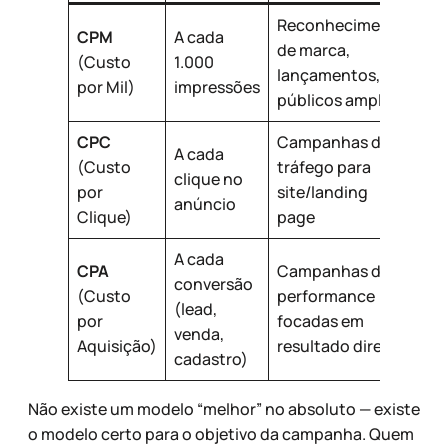
Reconhecimento
CPM
A cada
de marca,
(Custo
1.000
lançamentos,
por Mil)
impressões
públicos amplos
CPC
Campanhas de
A cada
(Custo
tráfego para
clique no
por
site/landing
anúncio
Clique)
page
A cada
CPA
Campanhas de
conversão
(Custo
performance
(lead,
por
focadas em
venda,
Aquisição)
resultado direto
cadastro)
Não existe um modelo “melhor” no absoluto — existe
o modelo certo para o objetivo da campanha. Quem