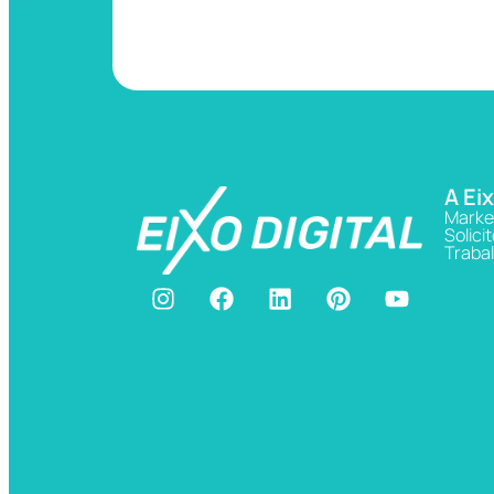
A Eix
Marke
Solic
Traba