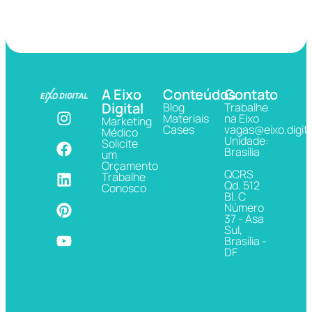
A Eixo
Conteúdos
Contato
Digital
Blog
Trabalhe
Materiais
na Eixo
Marketing
Cases
vagas@eixo.digita
Médico
Unidade:
Solicite
Brasília
um
Orçamento
QCRS
Trabalhe
Qd. 512
Conosco
Bl. C
Número
37 - Asa
Sul,
Brasília -
DF