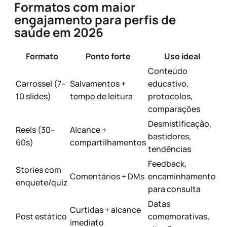
Formatos com maior
engajamento para perfis de
saúde em 2026
Formato
Ponto forte
Uso ideal
Conteúdo
Carrossel (7–
Salvamentos +
educativo,
10 slides)
tempo de leitura
protocolos,
comparações
Desmistificação,
Reels (30–
Alcance +
bastidores,
60s)
compartilhamentos
tendências
Feedback,
Stories com
Comentários + DMs
encaminhamento
enquete/quiz
para consulta
Datas
Curtidas + alcance
Post estático
comemorativas,
imediato