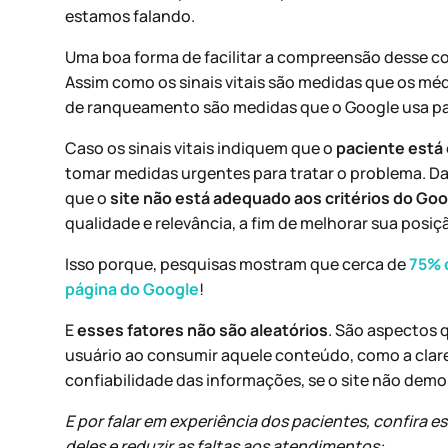
estamos falando.
Uma boa forma de facilitar a compreensão desse c
Assim como os sinais vitais são medidas que os méd
de ranqueamento são medidas que o Google usa para 
Caso os sinais vitais indiquem que o
paciente está
tomar medidas urgentes para tratar o problema. D
que o
site não está adequado aos critérios do Goo
qualidade e relevância, a fim de melhorar sua posi
Isso porque, pesquisas mostram que cerca de
75% 
página do Google
!
E
esses fatores não são aleatórios
. São aspectos 
usuário ao consumir aquele conteúdo, como a clarez
confiabilidade das informações, se o site não demor
E por falar em experiência dos pacientes, confira 
deles e reduzir as faltas aos atendimentos: