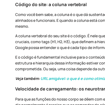
Código do site: a coluna vertebral
Como você bem sabe, a coluna é o que dá sustent
alinhados e funcionais. E quando a coluna está com
mesmo.
A coluna vertebral do seu site é o código. É nele q
cruciais, como tags (H1, H2, H3), que definem a hi
Google possa entender o que é cada tipo de inform
E o código é fundamental inclusive para o conteú
estrutura e hierarquia dessa informação estiver co
comprometida. Ou seja, uma coisa depende da outr
Veja também:
URL amigável: o que é e como otimi
Velocidade de carregamento: os neurotra
Para que as funções do nosso corpo se dêem com efic
dia normalmente é preciso que os comandos do cé