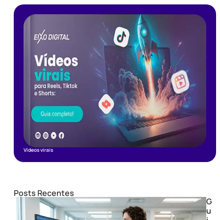
Vídeos virais
Posts Recentes
G
u