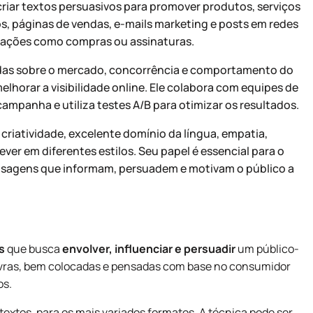
riar textos persuasivos para promover produtos, serviços
s, páginas de vendas, e-mails marketing e posts em redes
ar ações como compras ou assinaturas.
hadas sobre o mercado, concorrência e comportamento do
elhorar a visibilidade online. Ele colabora com equipes de
campanha e utiliza testes A/B para otimizar os resultados.
criatividade, excelente domínio da língua, empatia,
ver em diferentes estilos. Seu papel é essencial para o
nsagens que informam, persuadem e motivam o público a
s
que busca
envolver, influenciar e persuadir
um público-
lavras, bem colocadas e pensadas com base no consumidor
os.
extos, para os mais variados formatos. A técnica pode ser