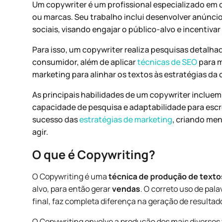
Um copywriter é um profissional especializado em c
ou marcas. Seu trabalho inclui desenvolver anúncio
sociais, visando engajar o público-alvo e incentiv
Para isso, um copywriter realiza pesquisas detal
consumidor, além de aplicar
técnicas de SEO
para m
marketing para alinhar os textos às estratégias da 
As principais habilidades de um copywriter incluem 
capacidade de pesquisa e adaptabilidade para escre
sucesso das
estratégias de marketing
, criando me
agir.
O que é Copywriting?
O Copywriting é uma
técnica de produção de texto
alvo, para então gerar
vendas
. O correto uso de pa
final, faz completa diferença na geração de resultad
O Copywriting envolve a produção dos mais diversos t