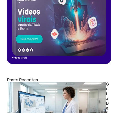
Vídeos virais
Posts Recentes
G
u
i
a
D
e
f