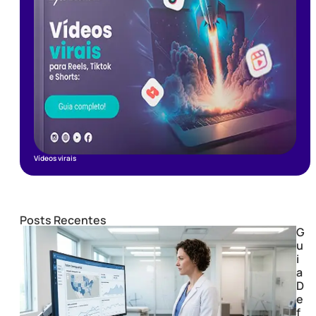
Vídeos virais
Posts Recentes
G
u
i
a
D
e
f