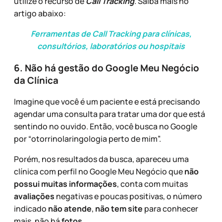
utilize o recurso de
Call Tracking
. Saiba mais no
artigo abaixo:
Ferramentas de Call Tracking para clínicas,
consultórios, laboratórios ou hospitais
6. Não há gestão do Google Meu Negócio
da Clínica
Imagine que você é um paciente e está precisando
agendar uma consulta para tratar uma dor que está
sentindo no ouvido. Então, você busca no Google
por “otorrinolaringologia perto de mim”.
Porém, nos resultados da busca, apareceu uma
clínica com perfil no Google Meu Negócio que
não
possui muitas informações
, conta com muitas
avaliações
negativas e poucas positivas, o número
indicado
não atende
,
não tem site
para conhecer
mais, não há
fotos
…