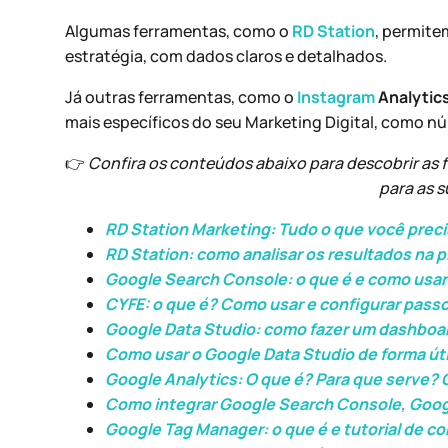
Algumas ferramentas, como o
RD Station
, permit
estratégia, com dados claros e detalhados.
Já outras ferramentas, como o
Instagram
Analytic
mais específicos do seu Marketing Digital, como n
👉
Confira os conteúdos abaixo para descobrir as f
para as s
RD Station Marketing: Tudo o que você preci
RD Station: como analisar os resultados na 
Google Search Console: o que é e como usar
CYFE: o que é? Como usar e configurar passo
Google Data Studio: como fazer um dashboa
Como usar o Google Data Studio de forma úti
Google Analytics: O que é? Para que serve?
Como integrar Google Search Console, Goog
Google Tag Manager: o que é e tutorial de c