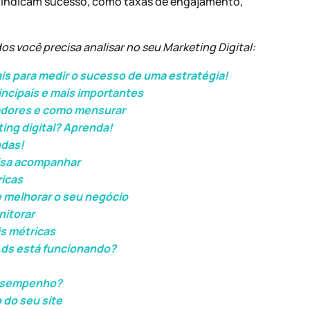
e indicam sucesso, como taxas de engajamento,
 você precisa analisar no seu Marketing Digital:
ais para medir o sucesso de uma estratégia!
incipais e mais importantes
adores e como mensurar
ing digital? Aprenda!
ndas!
cisa acompanhar
ricas
 melhorar o seu negócio
nitorar
s métricas
ds está funcionando?
desempenho?
 do seu site