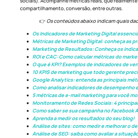
sociais). Acompanhe métricas reais, que realment
compartilhamento, conversão, entre outras.
👉
Os conteúdos abaixo indicam quais dados
Os Indicadores de Marketing Digital essenci
Métricas de Marketing Digital: conheça as pr
Marketing de Resultados: Conheça os indic
ROI e CAC: Como calcular métricas do market
O que é KPI? Exemplos de indicadores de ve
10 KPIS de marketing que todo gerente pre
Google Analytics: entenda as principais mét
Como analisar indicadores de desempenho e
5 métricas de e-mail marketing para você mo
Monitoramento de Redes Sociais: 4 principai
Como saber se sua campanha no Facebook A
Aprenda a medir os resultados do seu blog!
Análise de sites: como medir e melhorar o 
Análise de SEO: saiba como avaliar a situação