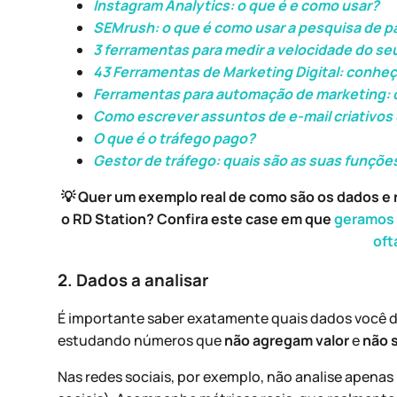
Instagram Analytics: o que é e como usar?
SEMrush: o que é como usar a pesquisa de p
3 ferramentas para medir a velocidade do seu
43 Ferramentas de Marketing Digital: conheça
Ferramentas para automação de marketing: c
Como escrever assuntos de e-mail criativos
O que é o tráfego pago?
Gestor de tráfego: quais são as suas funçõe
💡 Quer um exemplo real de como são os dados e 
o RD Station? Confira este case em que
geramos 
oft
2. Dados a analisar
É importante saber exatamente quais dados você de
estudando números que
não agregam valor
e
não 
Nas redes sociais, por exemplo, não analise apenas 